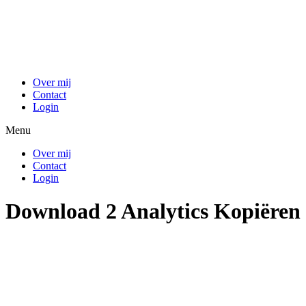
Ga
naar
de
inhoud
Over mij
Contact
Login
Menu
Over mij
Contact
Login
Download 2 Analytics Kopiëren